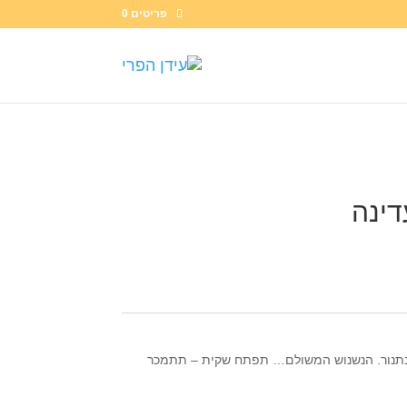
פריטים 0
דינה
בתנור. הנשנוש המשולם… תפתח שקית – תתמכר