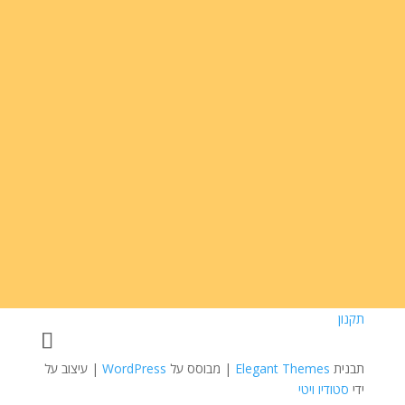
לואיזה הדרים
הוספה לסל
₪
16.00
30 גרם
תקנון
תבנית
Elegant Themes
| מבוסס על
WordPress
| עיצוב על
ידי
סטודיו ויטי