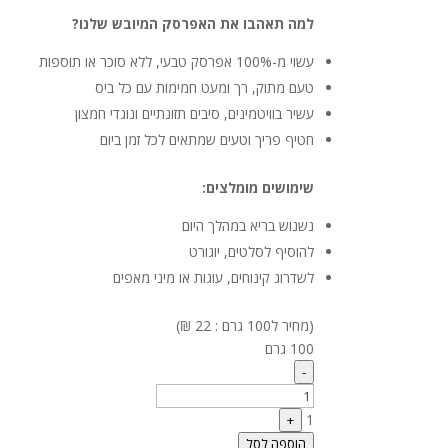
למה תאהבו את האפרסק המיובש שלנו?
עשוי מ-100% אפרסק טבעי, ללא סוכר או תוספות
טעם מתוק, רך ומעט חמימות עם כל ביס
עשיר בוויטמינים, סיבים תזונתיים ונוגדי חמצון
חטיף פריך וטעים שמתאים לכל זמן ביום
שימושים מומלצים:
נשנוש בריא במהלך היום
להוסיף לסלטים, יוגורט
לשדרוג קינוחים, עוגות או מיני מאפים
(מחיר ל100 גרם : 22 ₪)
100 גרם
Quantity
-
1
+
הוספה לסל