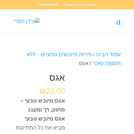
0548-089061
idanfruit@gmail.com
עמוד הבית
/
פירות מיובשים טבעיים - ללא
תוספת סוכר
/ אגס
אגס
₪
22.00
אגס מיובש טבעי –
מתוק, רך ומענג
אגס מיובש טבעי
מביא את כל המתיקות