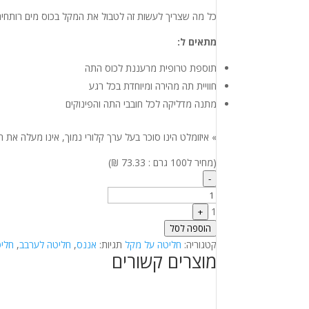
כל מה שצריך לעשות זה לטבול את המקל בכוס מים רותחים,
מתאים ל:
תוספת טרופית מרעננת לכוס התה
חוויית תה מהירה ומיוחדת בכל רגע
מתנה מדליקה לכל חובבי התה והפינוקים
» איזומלט הינו סוכר בעל ערך קלורי נמוך, אינו מעלה א
(מחיר ל100 גרם : 73.33 ₪)
Quantity
-
1
+
הוספה לסל
קטגוריה:
חליטה על מקל
תגיות:
אננס
,
חליטה לערבב
,
חלי
מוצרים קשורים