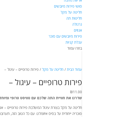
אריזות מתנה
סושי פירות מיובשים
חליטה על מקל
חליטות תה
גרנולה
אגוזים
פירות מיובשים עם סוכר
עגלת קניות
בחרו עמוד
עמוד הבית
/
חליטה על מקל
/ פירות טרופיים – עיגול –
פירות טרופיים – עיגול –
₪
11.00
שדרגו את חוויית התה שלכם עם טוויסט טרופי ומיוחד
חליטה על מקל בצורת עיגול המשלבת פירות טרופיים – אנ
סוכריה ייחודית על בסיס איזומלט. עם כל הטוב הזה, תערוב