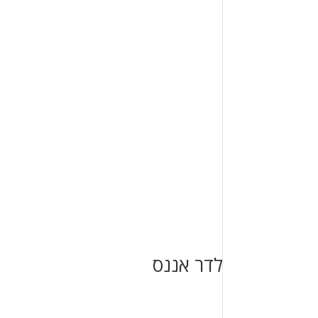
לדר אננס