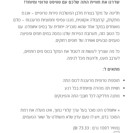
שדרגו את חוויית התה שלכם עם טוויסט טרופי ומיוחד!
חליטה על מקל בצורת מלבן המשלבת פירות טרופיים – אננס
מתקתק, קרמבולה אקזוטית, מנגו עסיסי וחמוציות מרעננות – כולם
מאוחדים במקל אחד שהוא סוכריה ייחודית על בסיס איזומלט. עם
כל הטוב הזה, תערובת הפירות שלנו נמסה במים חמים ומפיצה
טעמים טבעיים ואווירה של חופים רחוקים.
כל מה שצריך לעשות זה לטבול את המקל בכוס מים רותחים,
לערבב מעט, וליהנות מכל לגימה.
מתאים ל:
תוספת טרופית מרעננת לכוס התה
חוויית תה מהירה ומיוחדת בכל רגע
מתנה מדליקה לכל חובבי התה והפינוקים
» איזומלט הינו סוכר בעל ערך קלורי נמוך, אינו מעלה את רמת
הסוכר בדם, ויש לו טעם עדין שלא משתלט על שאר הטעמים.
(מחיר ל100 גרם : 73.33 ₪)