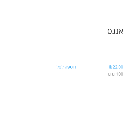
אננס
22.00
₪
הוספה לסל
100 גרם