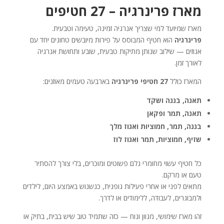
מארז פרינרגיה – 27 חטיפים
מארז שמיועד למי שצריך אנרגיה זמינה, טעימה וטבעית.
פרינרגיה
הוא חטיף המבוסס על פירות מיובשים טחונים יחד עם
אגוזים — שילוב שנותן מתיקות טבעית, שובע ותחושת אנרגיה
לאורך זמן.
המארז כולל
27 חטיפי פרינרגיה
בארבעה טעמים מאוזנים:
תאנה, בננה ושקד
תאנה, תמר ופקאן
בננה, תמר, חמוציות ואגוז מלך
שזיף, חמוציות, תמר ואגוז לוז
כל חטיף עשוי מחומרי גלם פשוטים ומוכרים, בלי צורך להסתיר
טעם או מרקם.
מתאים לפני או אחרי פעילות גופנית, כנשנוש באמצע היום, לילדים
ולמבוגרים, לעבודה, ללימודים או לדרך.
זהו מארז שימושי, מגוון ונוח — כזה שתמיד טוב שיש בבית, בתיק או