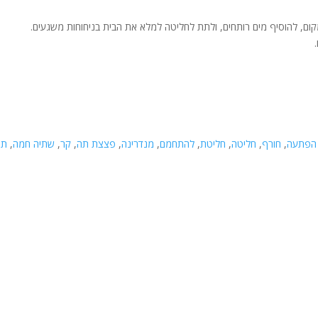
ום, להוסיף מים רותחים, ולתת לחליטה למלא את הבית בניחוחות משגעים.
הפתעה
,
חורף
,
חליטה
,
חליטת
,
להתחמם
,
מנדרינה
,
פצצת תה
,
קר
,
שתיה חמה
,
תה