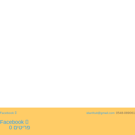
idanfruit@gmail.com
0548-089061
פריטים 0