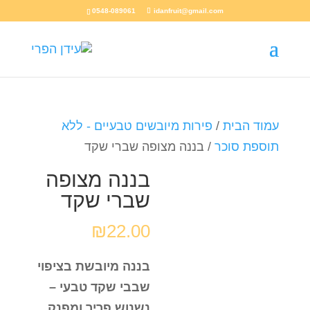
0548-089061
idanfruit@gmail.com
עמוד הבית
/
פירות מיובשים טבעיים - ללא
תוספת סוכר
/ בננה מצופה שברי שקד
בננה מצופה
שברי שקד
₪
22.00
בננה מיובשת בציפוי
שבבי שקד טבעי –
נשנוש פריך ומפנק