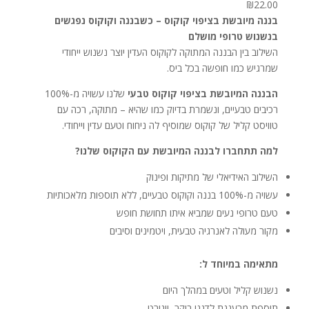
₪
22.00
בננה מיובשת בציפוי קוקוס – כשבננה וקוקוס נפגשים
בנשנוש טרופי מושלם
השילוב בין הבננה המתוקה לקוקוס העדין יוצר נשנוש ייחודי
שמרגיש כמו חופשה בכל ביס.
הבננה המיובשת בציפוי קוקוס טבעי
שלנו עשויה מ-100%
רכיבים טבעיים, ונשמרת בדיוק כמו שהיא – מתוקה, רכה עם
טוויסט קליל של קוקוס שמוסיף לה ניחוח וטעם עדין וייחודי.
למה תתחברו לבננה המיובשת עם הקוקוס שלנו?
השילוב האידיאלי של מתיקות ופינוק
עשויה מ-100% בננה וקוקוס טבעיים, ללא תוספות מלאכותיות
טעם טרופי נעים שמביא איתו תחושת חופש
מקור מעולה לאנרגיה טבעית, ויטמינים וסיבים
מתאימה במיוחד ל:
נשנוש קליל וטעים במהלך היום
תוספת מרעננת לדגני בוקר, יוגורט