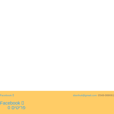
idanfruit@gmail.com
0548-089061
פריטים 0