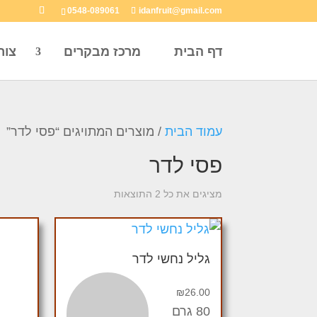
0548-089061
idanfruit@gmail.com
דף הבית
מרכז מבקרים
צור
עמוד הבית
/ מוצרים המתויגים “פסי לדר”
פסי לדר
מציגים את כל ⁦2⁩ התוצאות
גליל נחשי לדר
₪
26.00
80 גרם