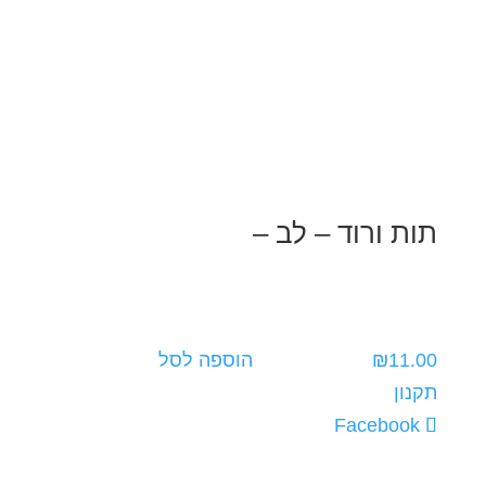
תות ורוד – לב –
11.00
₪
הוספה לסל
תקנון
תבנית
Elegant Themes
| מבוסס על