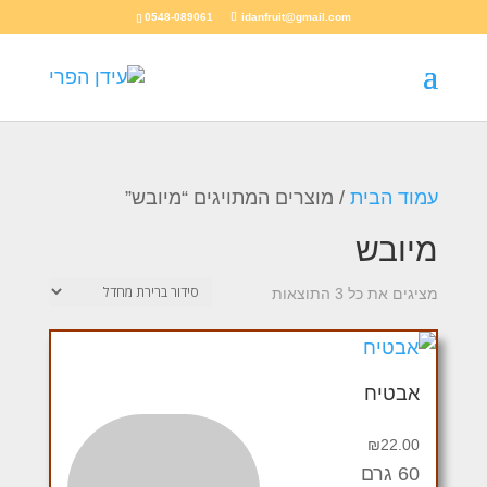
0548-089061
idanfruit@gmail.com
עמוד הבית
/ מוצרים המתויגים “מיובש”
מיובש
מציגים את כל ⁦3⁩ התוצאות
אבטיח
₪
22.00
60 גרם