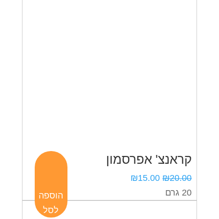
קראנצ' אפרסמון
המחיר
המחיר
₪
15.00
₪
20.00
המקורי
הנוכחי
20 גרם
הוספה
היה:
הוא:
לסל