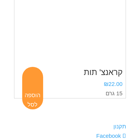
קראנצ' תות
₪
22.00
15 גרם
הוספה
לסל
תקנון