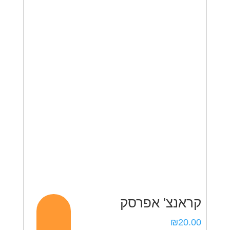
₪15.00.
₪20.00.
קראנצ' אפרסק
₪
20.00