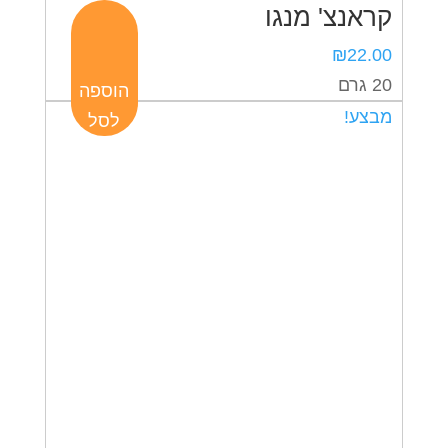
קראנצ' מנגו
₪
22.00
20 גרם
הוספה
מבצע!
לסל