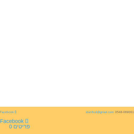
idanfruit@gmail.com
0548-089061
פריטים 0