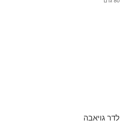
80 גרם
לדר גויאבה