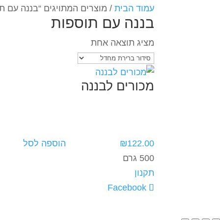
עמוד הבית
/ מוצרים המתויגים “בננה עם ת
בננה עם תוספות
מציג תוצאה אחת
מכורים לבננה
122.00
₪
הוספה לסל
500 גרם
תקנון
תבנית
Elegant Themes
| מבוסס על
ress