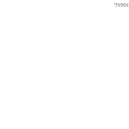
וספות”
WordP
| עיצוב על ידי
סטודיו ויטי