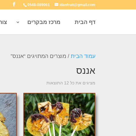
0548-089061
idanfruit@gmail.com
דף הבית
מרכז מבקרים
צור
עמוד הבית
/ מוצרים המתויגים “אננס”
אננס
מציגים את כל ⁦12⁩ התוצאות