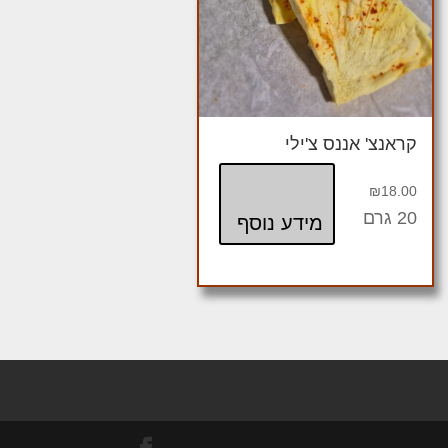
קראנצ' אננס צ'ילי
₪
18.00
20 גרם
מידע נוסף