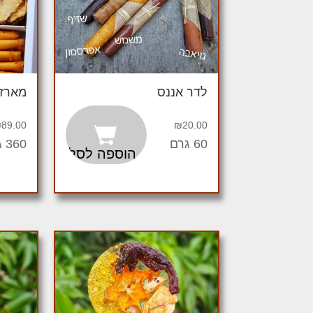
לדר אננס
מארז 
₪
89.00
₪
20.00
60 גרם
360 גרם
הוספה לסל