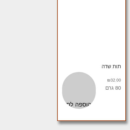
תות שדה
₪
32.00
80 גרם
הוספה לסל