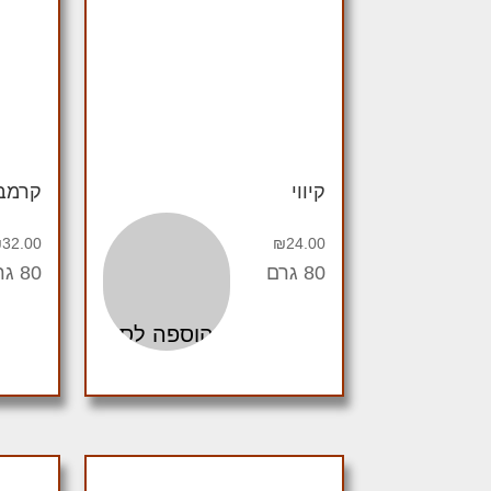
קיווי
קרמב
₪
32.00
₪
24.00
80 גרם
80 גרם
הוספה לסל