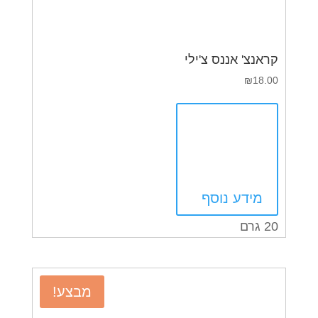
קראנצ' אננס צ'ילי
₪
18.00
מידע נוסף
20 גרם
מבצע!