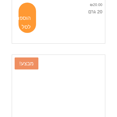
₪
20.00
20 גרם
הוספה
לסל
מבצע!