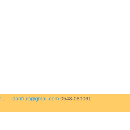
idanfruit@gmail.com
0548-089061