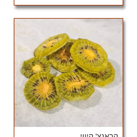
קראנצ' קיווי