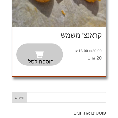
קראנצ' משמש
המחיר
המחיר
₪
16.00
₪
20.00
המקורי
הנוכחי
20 גרם
הוספה לסל
היה:
הוא:
₪16.00.
₪20.00.
פוסטים אחרונים