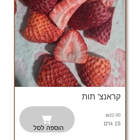
קראנצ' תות
₪
22.00
15 גרם
הוספה לסל