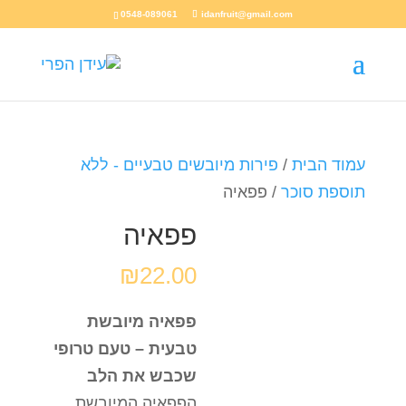
0548-089061
idanfruit@gmail.com
עמוד הבית
/
פירות מיובשים טבעיים - ללא
תוספת סוכר
/ פפאיה
פפאיה
₪
22.00
פפאיה מיובשת
טבעית – טעם טרופי
שכבש את הלב
הפפאיה המיובשת