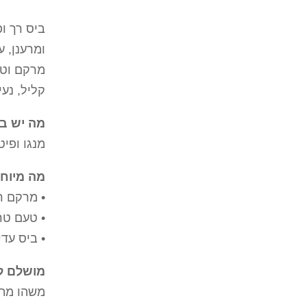
ביס רך ופ
ומרענן, 
מרקם וטו
קליל, נע
מה יש ב
מנגו ופיט
מה מיוח
• מרקם רך
• טעם טר
• ביס עדי
מושלם ל
משהו מתו