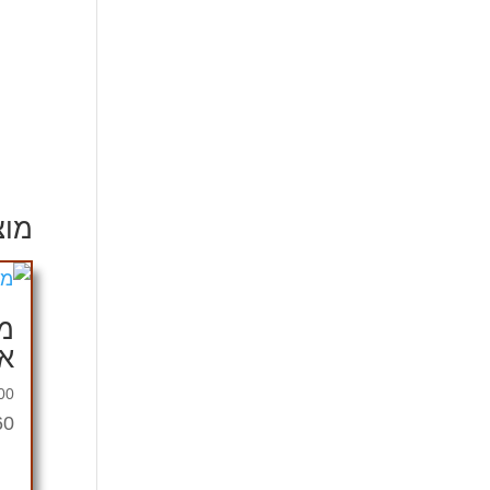
מוצ
מ
או
00
360 