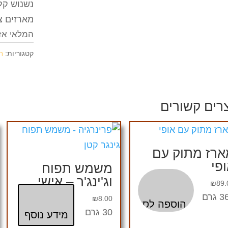
נשנוש קל
מארזים צ
המלאי אז
קטגוריות:
ח
רים קשורים
ארז מתוק עם
פי
משמש תפוח
וג'ינג'ר – אישי
₪
89.
גרם
₪
8.00
הוספה לסל
30 גרם
מידע נוסף