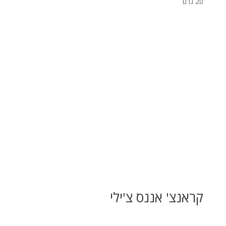
20 גרם
קראנצ' אננס צ'ילי