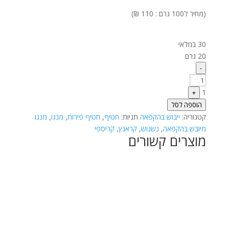
(מחיר ל100 גרם : 110 ₪)
30 במלאי
20 גרם
Quantity
-
1
+
הוספה לסל
קטגוריה:
ייבוש בהקפאה
תגיות:
חטיף
,
חטיף פירות
,
מנגו
,
מנגו
מיובש בהקפאה
,
נשנוש
,
קראנץ
,
קריספי
מוצרים קשורים