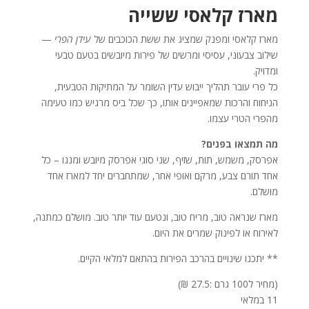
מארז קלאסי ששייה
מארז קלאסי ומפנק שמציג את ששת הכוכבים של
עידן הפרי
—
שילוב צבעוני, עסיסי ומרשים של פירות מיובשים בטעם טבעי
ומדויק.
כל פרי עובר תהליך ייבוש עדין השומר על המתיקות הטבעית,
הניחוח והרכות שמאפיינים אותו, כך שכל ביס מרגיש כמו טעימה
מהפרי הטרי עצמו.
מה תמצאו בפנים?
אפרסק, משמש, תות, שזיף, שני סוגי אפרסק מיובש ומנגו – כל
אחד תורם צבע, מרקם ואופי אחר, שמתחברים יחד למארז אחד
מושלם.
מארז שנראה טוב, מריח טוב, ונטעם עוד יותר טוב. מושלם כמתנה,
לאירוח או לפינוק שמרים את היום.
** יתכנו שינויים בהרכב הפירות בהתאם למלאי הקיים.
(מחיר ל100 גרם :27.5 ₪)
11 במלאי