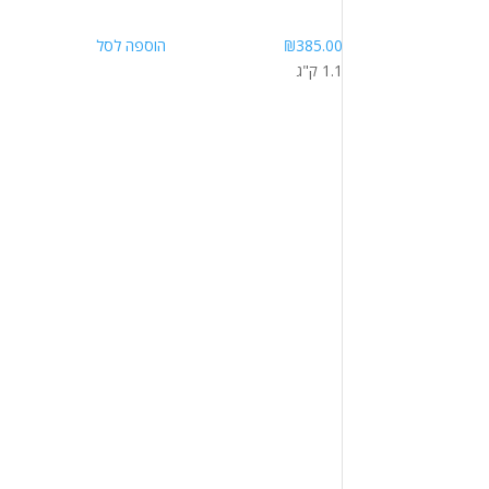
385.00
₪
הוספה לסל
1.1 ק"ג