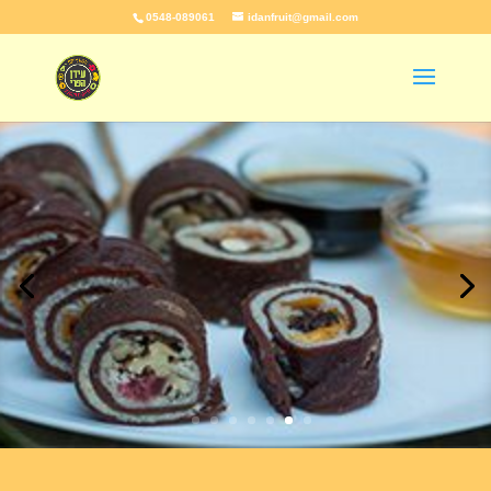
0548-089061
idanfruit@gmail.com