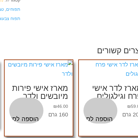
קטגוריה:
מא
תפוחים
,
טב
תפוח צבעוני
רים קשורים
רז לדר אישי
מארז אישי פירות
ח וגילגולים
מיובשים ולדר
₪
46.00
₪
59.
גרם
160 גרם
הוספה לסל
הוספה לסל