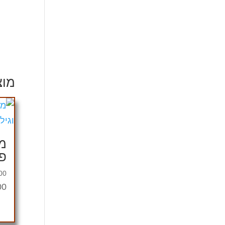
מוצ
מא
פר
00
200 