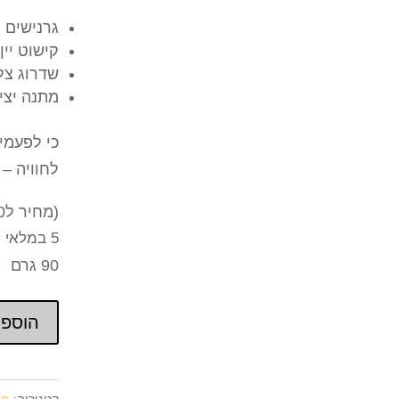
גרנישים ל
קישוט יין
שדרוג צלח
מתנה יציר
כי לפעמי
לחוויה –
(מחיר ל100 גרם : 25 ₪)
5 במלאי
90 גרם
הוספה