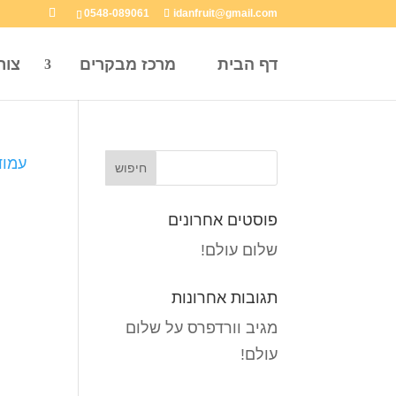
0548-089061
idanfruit@gmail.com
דף הבית
מרכז מבקרים
צור
עמוד
פוסטים אחרונים
שלום עולם!
תגובות אחרונות
מגיב וורדפרס
על
שלום
עולם!