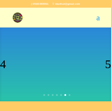
0548-089061
idanfruit@gmail.com