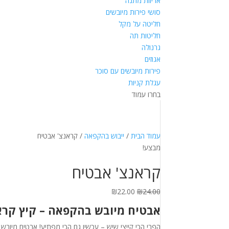
אריזות מתנה
סושי פירות מיובשים
חליטה על מקל
חליטות תה
גרנולה
אגוזים
פירות מיובשים עם סוכר
עגלת קניות
בחרו עמוד
עמוד הבית
/
ייבוש בהקפאה
/ קראנצ' אבטיח
מבצע!
קראנצ' אבטיח
המחיר
המחיר
₪
22.00
₪
24.00
המקורי
הנוכחי
אבטיח מיובש בהקפאה – קיץ קראנ
היה:
הוא:
₪22.00.
₪24.00.
הפרי הכי קייצי שיש – עכשיו גם הכי מפתיע! אבטיח מיובש