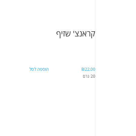
קראנצ' שזיף
22.00
₪
הוספה לסל
20 גרם