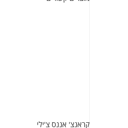
קראנצ' אננס צ'ילי