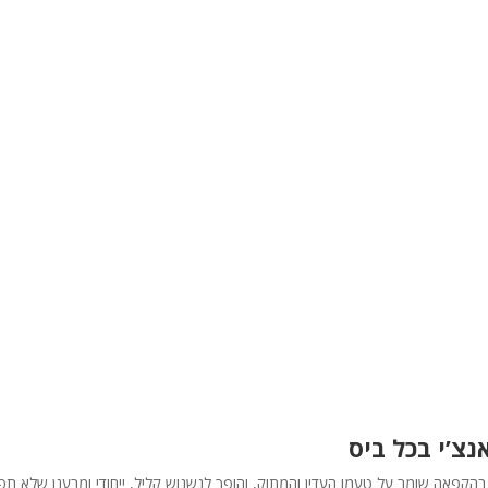
צ’י בכל ביס
 בהקפאה שומר על טעמו העדין והמתוק, והופך לנשנוש קליל, ייחודי ומרענן שלא תפ