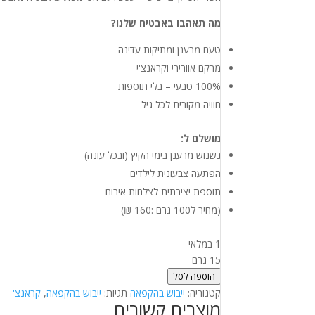
מה תאהבו באבטיח שלנו?
טעם מרענן ומתיקות עדינה
מרקם אוורירי וקראנצ'י
100% טבעי – בלי תוספות
חוויה מקורית לכל גיל
מושלם ל:
נשנוש מרענן בימי הקיץ (ובכל עונה)
הפתעה צבעונית לילדים
תוספת יצירתית לצלחות אירוח
(מחיר ל100 גרם :160 ₪)
1 במלאי
15 גרם
הוספה לסל
קטגוריה:
ייבוש בהקפאה
תגיות:
ייבוש בהקפאה
,
קראנצ'
מוצרים קשורים