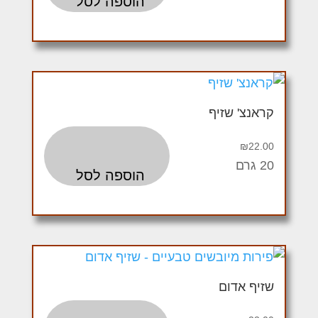
הוספה לסל
קראנצ' שזיף
₪
22.00
20 גרם
הוספה לסל
שזיף אדום