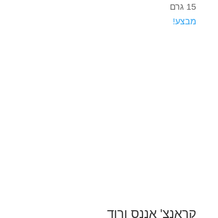
15 גרם
מבצע!
קראנצ' אננס ורוד