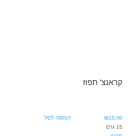
קראנצ' תפוז
15.00
₪
הוספה לסל
15 גרם
תקנון