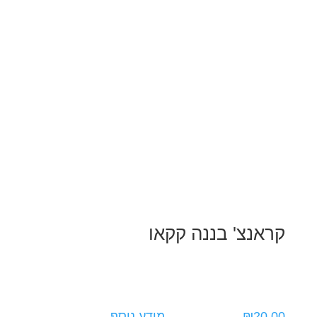
קראנצ' בננה קקאו
20.00
₪
מידע נוסף