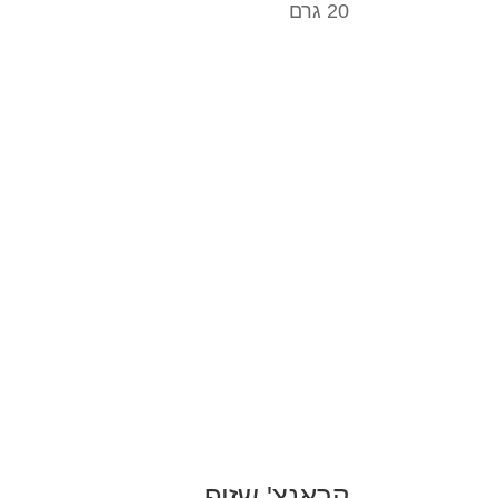
20 גרם
קראנצ' שזיף