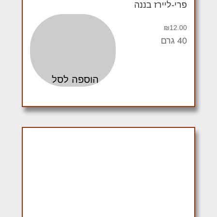
פרי-ליירז בננה
₪
12.00
40 גרם
הוספה לסל