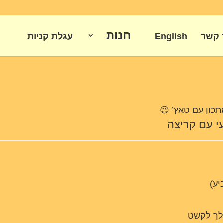
חנות
 קשר
English
עגלת קניות
תכון עם טאץ’ 😉
עי עם קריצה
יע)
 לך לקשט