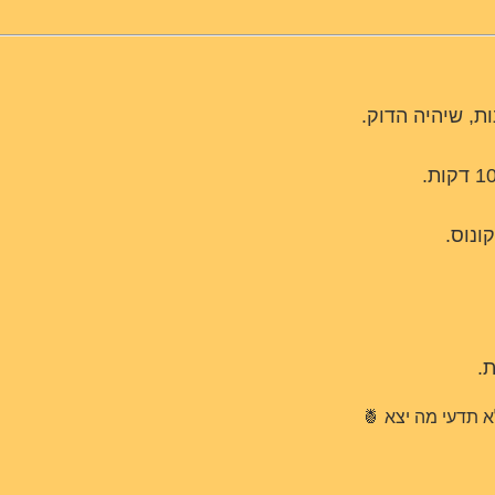
ת, שיהיה הדוק.
ונוס.
ת.
 תדעי מה יצא 🍍