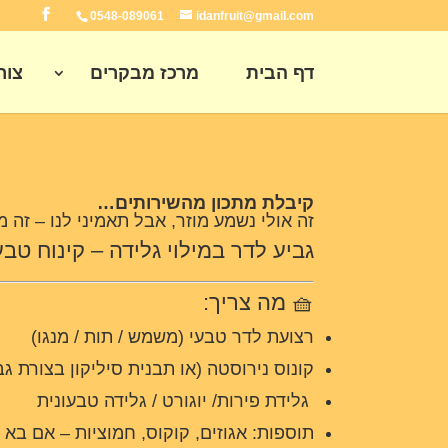
0548-089061
idanfruit@gmail.com
דף הבית
מרכז מבקרים
צור
קיבלת מתכון מהשירותים…
זה אולי נשמע מוזר, אבל תאמיני לנו – זה מ
גביע לדר במילוי גלידה – קינוח טב
🧺 מה צריך:
רצועת לדר טבעי (משמש / תות / מנגו)
קונוס נירוסטה (או תבנית סיליקון בצורת גב
גלידת פירות/ יוגורט / גלידה טבעונית
תוספות: אגוזים, קוקוס, חמוציות – אם בא